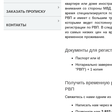
квартире или доме иностра
внимания со стороны МВД.
ЗАКАЗАТЬ ПРОПИСКУ
время специализируется п
РВП и имеет с большим тр
которыми ведет постоянн
КОНТАКТЫ
регистрации по РВП. В след
из самых низких цен на в
временное проживание.
Документы для регис
Паспорт или id
Нотариально заверен
"РВП") + 1 копия
Получить временную 
РВП
Свяжитесь с нами одним из
Написать нам через 
Позвоните нам
7-937